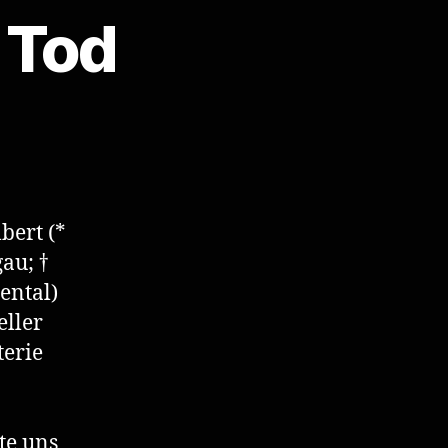
 Tod
zu
lbert
Hofmann
st
Tod
bert (*
au; †
ental)
eller
terie
te uns