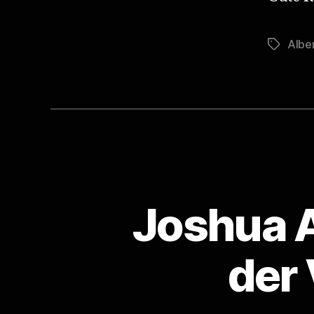
Albe
Schlagwö
Joshua A
der 