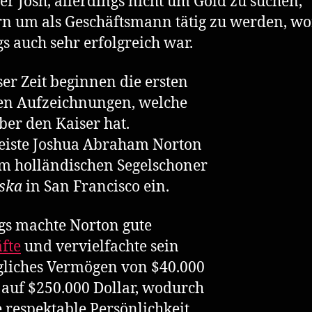
er Josh, allerdings nicht um Gold zu suchen,
n um als Geschäftsmann tätig zu werden, wo
s auch sehr erfolgreich war.
ser Zeit beginnen die ersten
en Aufzeichnungen, welche
er den Kaiser hat.
eiste Joshua Abraham Norton
m holländischen Segelschoner
ska
in San Francisco ein.
s machte Norton gute
fte
und vervielfachte sein
liches Vermögen von $40.000
 auf $250.000 Dollar, wodurch
e respektable Persönlichkeit