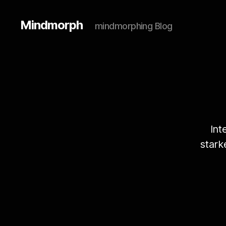
Mindmorph
mindmorphing Blog
Int
stark