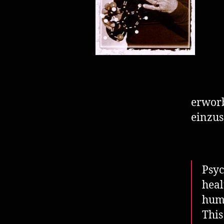
erworb
einzus
Psyc
heal
humo
This