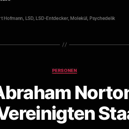
rt Hofmann
,
LSD
,
LSD-Entdecker
,
Molekül
,
Psychedelik
rter
Kategorien
PERSONEN
braham Norton
Vereinigten St