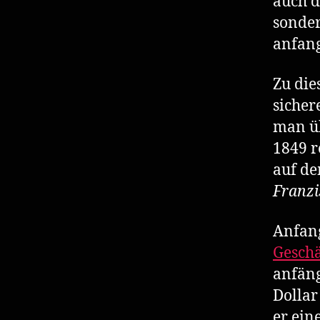
auch d
sonder
anfang
Zu die
sicher
man üb
1849 r
auf de
Franzi
Anfang
Geschä
anfäng
Dollar
er ein