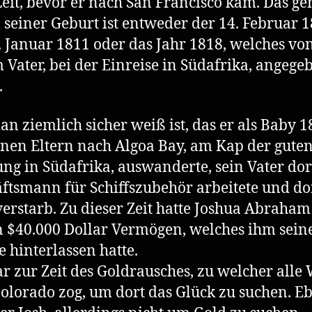
Zeit, bevor er nach San Francisco kam. Das g
seiner Geburt ist entweder der 14. Februar 1
. Januar 1811 oder das Jahr 1818, welches vo
 Vater, bei der Einreise in Südafrika, angege
.
n ziemlich sicher weiß ist, das er als Baby 1
inen Eltern nach Algoa Bay, am Kap der gute
ng in Südafrika, auswanderte, sein Vater dort
ftsmann für Schiffszubehör arbeitete und dor
verstarb. Zu dieser Zeit hatte Joshua Abraham
 $40.000 Dollar Vermögen, welches ihm sein
e hinterlassen hatte.
r zur Zeit des Goldrausches, zu welcher alle 
olorado zog, um dort das Glück zu suchen. E