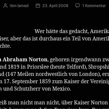
z
Von
lamed
23. April 2008
1 Kommentar
Beitragsautor
Veröffentlichungsdatum
J
A
N
–
Wer hätte das gedacht, Ameri
K
iser, aber das ist durchaus ein Teil von Ameri
d
chte.
V
S
a Abraham Norton
, geboren irgendwann zw
nd 1819 in Priorslee (heute Telford), Shropshi
d (147 Meilen nordwestlich von London), e
m 17. September 1859 zum Kaiser der Vereini
n und Schutzherr von Mexico.
eiß man nicht man nicht, über Kaiser Norton