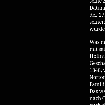
seine 
Datum 
der 17
seinem
wurde
Was ma
mit se
Hoffnu
Geschä
1848, 
Norton
Famili
Das wa
nach C