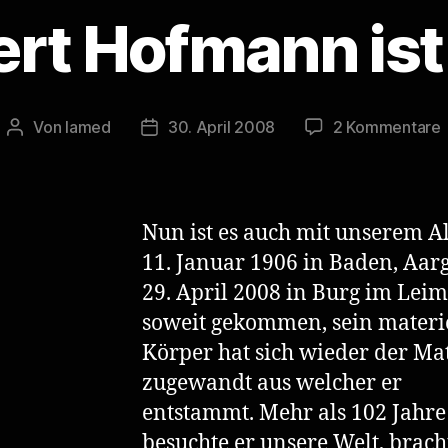
ert Hofmann ist
Von
lamed
30. April 2008
2 Kommentare
Beitragsautor
Veröffentlichungsdatum
A
i
Nun ist es auch mit unserem Al
11. Januar 1906 in Baden, Aarg
29. April 2008 in Burg im Leim
soweit gekommen, sein materi
Körper hat sich wieder der Ma
zugewandt aus welcher er
entstammt. Mehr als 102 Jahre
besuchte er unsere Welt, brach