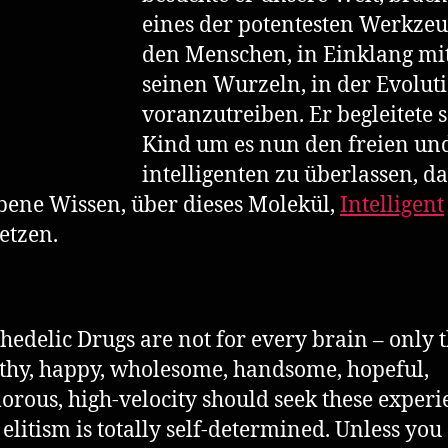
eines der potentesten Werkze
den Menschen, in Einklang mi
seinen Wurzeln, in der Evolut
voranzutreiben. Er begleitete 
Kind um es nun den freien un
intelligenten zu überlassen, da
ene Wissen, über dieses Molekül,
Intelligent
etzen.
hedelic Drugs are not for every brain – only 
thy, happy, wholesome, handsome, hopeful,
rous, high-velocity should seek these experi
 elitism is totally self-determined. Unless you