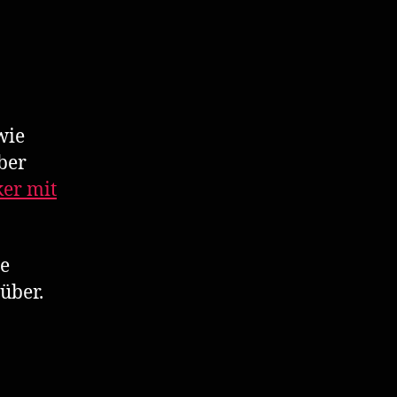
wie
über
er mit
le
über.