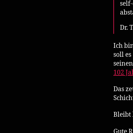
self
abst
Dr. 
Ich bi
soll e
seinen
102 Ja
Das ze
Schich
Bleibt
Gute R