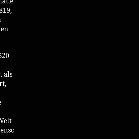
enaue
819,
n
ben
820
n
 als
t,
e
Welt
benso