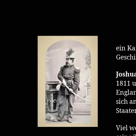
ein Ka
Geschi
Joshu
1811 u
Englan
sich a
Staate
Viel w