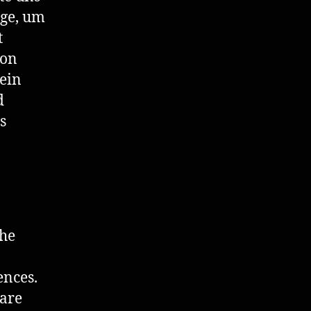
uge, um
t
ion
sein
d
s
the
ences.
 are