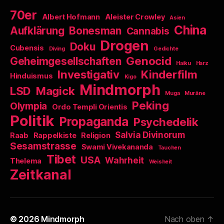
70er
Albert Hofmann
Aleister Crowley
Asien
China
Aufklärung
Bonesman
Cannabis
Drogen
Doku
Cubensis
Diving
Gedichte
Genocid
Geheimgesellschaften
Haiku
Harz
Investigativ
Kinderfilm
Hinduismus
Kigo
Mindmorph
LSD
Magick
Muga
Muräne
Peking
Olympia
Ordo Templi Orientis
Politik
Propaganda
Psychedelik
Salvia Divinorum
Raab
Rappelkiste
Religion
Sesamstrasse
Swami Vivekananda
Tauchen
Tibet
USA
Wahrheit
Thelema
Weisheit
Zeitkanal
© 2026
Mindmorph
Nach oben
↑