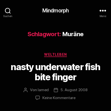
Mindmorph
Suchen
Menü
Schlagwort:
Muräne
Kategorien
WELTLEBEN
nasty underwater fish
bite finger
Von
lamed
5. August 2008
Beitragsautor
Veröffentlichungsdatum
zu
Keine Kommentare
nasty
underwater