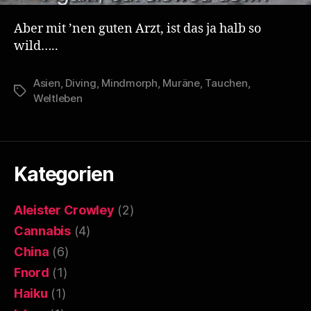
Aber mit ’nen guten Arzt, ist das ja halb so
wild…..
Asien
,
Diving
,
Mindmorph
,
Muräne
,
Tauchen
,
Schlagwörter
Weltleben
Kategorien
Aleister Crowley
(2)
Cannabis
(4)
China
(6)
Fnord
(1)
Haiku
(1)