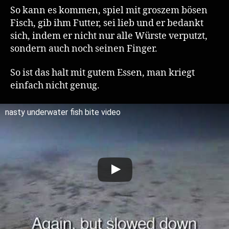
fish
So kann es kommen, spiel mit groszem bösen
bite
Fisch, gib ihm Futter, sei lieb und er bedankt
finger
sich, indem er nicht nur alle Würste verputzt,
sondern auch noch seinen Finger.
So ist das halt mit gutem Essen, man kriegt
einfach nicht genug.
nasty underwater fish bite video