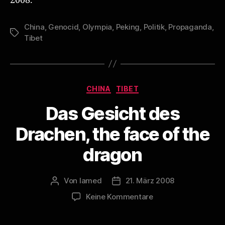
2008.
China
,
Genocid
,
Olympia
,
Peking
,
Politik
,
Propaganda
,
Schlagwörter
Tibet
Kategorien
CHINA
TIBET
Das Gesicht des
Drachen, the face of the
dragon
Von
lamed
21. März 2008
Beitragsautor
Veröffentlichungsdatum
zu
Keine Kommentare
Das
Gesicht