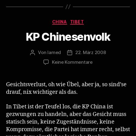
Kategorien
CHINA
TIBET
KP Chinesenvolk
Von
lamed
22. März 2008
Beitragsautor
Veröffentlichungsdatum
zu
Keine Kommentare
KP
Chinesenvolk
Gesichtsverlust, oh wie Übel, aber ja, so sind’se
drauf, nix wichtiger als das.
In Tibet ist der Teufel los, die KP China ist
gezwungen zu handeln, aber das Gesicht muss
statisch sein, keine Zugeständnisse, keine
Kompromisse, die Partei hat immer recht, selbst