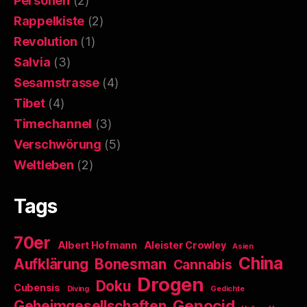
Personen
(2)
Rappelkiste
(2)
Revolution
(1)
Salvia
(3)
Sesamstrasse
(4)
Tibet
(4)
Timechannel
(3)
Verschwörung
(5)
Weltleben
(2)
Tags
70er
Albert Hofmann
Aleister Crowley
Asien
China
Aufklärung
Bonesman
Cannabis
Drogen
Doku
Cubensis
Diving
Gedichte
Genocid
Geheimgesellschaften