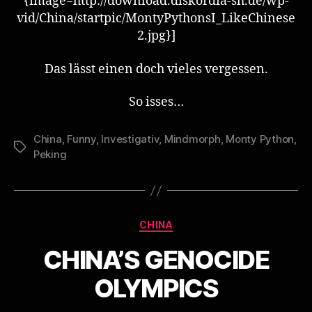
{image=http://download.diskordia-sh.de/wp-
vid/China/startpic/MontyPythonsI_LikeChinese
2.jpg}]
Das lässt einen doch vieles vergessen.
So isses…
China
,
Funny
,
Investigativ
,
Mindmorph
,
Monty Python
,
Schlagwörter
Peking
Kategorien
CHINA
CHINA’S GENOCIDE
OLYMPICS