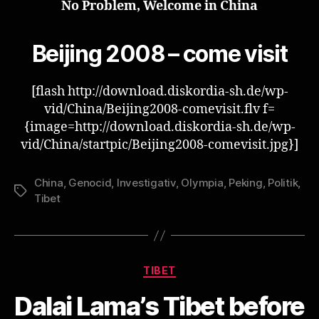
No Problem, Welcome in China
Beijing 2008 – come visit
[flash http://download.diskordia-sh.de/wp-
vid/China/Beijing2008-comevisit.flv f=
{image=http://download.diskordia-sh.de/wp-
vid/China/startpic/Beijing2008-comevisit.jpg}]
China
,
Genocid
,
Investigativ
,
Olympia
,
Peking
,
Politik
,
Schlagwörter
Tibet
Kategorien
TIBET
Dalai Lama’s Tibet before