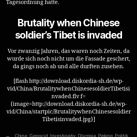
Tagesordnung hatte.
Brutality when Chinese
soldier’s Tibet is invaded
Vor zwanzig Jahren, das waren noch Zeiten, da
wurde sich noch nicht um die Fassade geschert,
da gings noch ab und alle durften zusehen.
[flash http://download.diskordia-sh.de/wp-
vid/China/BrutalitywhenChinesesoldierTibetisi
nvaded.flv f=
{image=http://download.diskordia-sh.de/wp-
vid/China/startpic/BrutalitywhenChinesesoldier
Tibetisinvaded.jpg}]
China
,
Genocid
,
Investigativ
,
Olympia
,
Peking
,
Politik
,