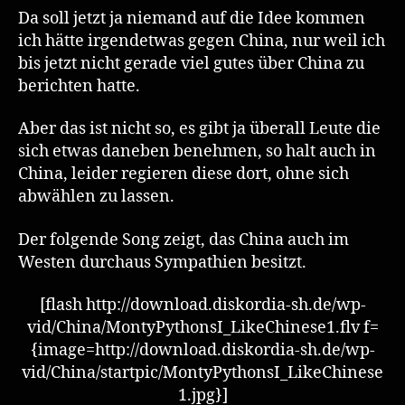
Chinese
Da soll jetzt ja niemand auf die Idee kommen
–
ich hätte irgendetwas gegen China, nur weil ich
Monty
bis jetzt nicht gerade viel gutes über China zu
Python
berichten hatte.
Aber das ist nicht so, es gibt ja überall Leute die
sich etwas daneben benehmen, so halt auch in
China, leider regieren diese dort, ohne sich
abwählen zu lassen.
Der folgende Song zeigt, das China auch im
Westen durchaus Sympathien besitzt.
[flash http://download.diskordia-sh.de/wp-
vid/China/MontyPythonsI_LikeChinese1.flv f=
{image=http://download.diskordia-sh.de/wp-
vid/China/startpic/MontyPythonsI_LikeChinese
1.jpg}]