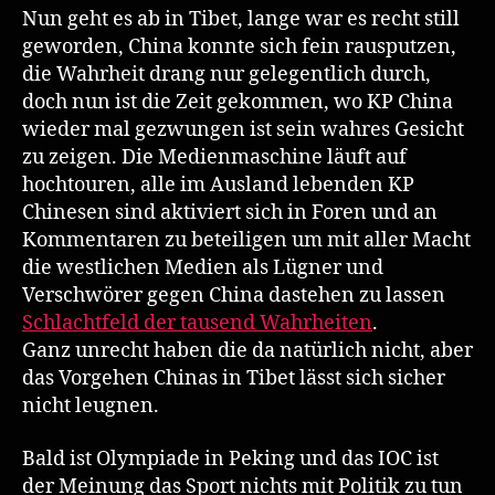
des
Nun geht es ab in Tibet, lange war es recht still
Drachen,
geworden, China konnte sich fein rausputzen,
the
die Wahrheit drang nur gelegentlich durch,
face
doch nun ist die Zeit gekommen, wo KP China
of
wieder mal gezwungen ist sein wahres Gesicht
the
zu zeigen. Die Medienmaschine läuft auf
dragon
hochtouren, alle im Ausland lebenden KP
Chinesen sind aktiviert sich in Foren und an
Kommentaren zu beteiligen um mit aller Macht
die westlichen Medien als Lügner und
Verschwörer gegen China dastehen zu lassen
Schlachtfeld der tausend Wahrheiten
.
Ganz unrecht haben die da natürlich nicht, aber
das Vorgehen Chinas in Tibet lässt sich sicher
nicht leugnen.
Bald ist Olympiade in Peking und das IOC ist
der Meinung das Sport nichts mit Politik zu tun