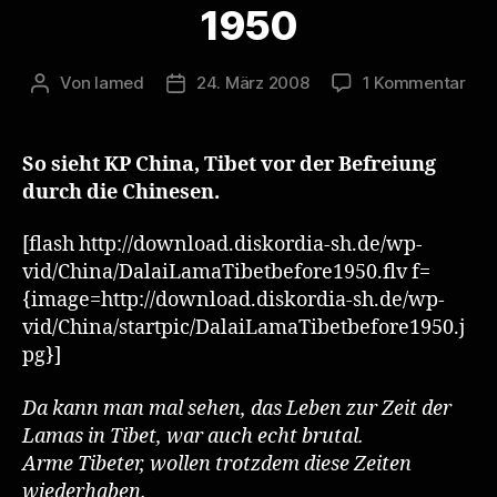
1950
zu
Von
lamed
24. März 2008
1 Kommentar
Beitragsautor
Veröffentlichungsdatum
Dala
Lam
Tib
So sieht KP China, Tibet vor der Befreiung
bef
durch die Chinesen.
195
[flash http://download.diskordia-sh.de/wp-
vid/China/DalaiLamaTibetbefore1950.flv f=
{image=http://download.diskordia-sh.de/wp-
vid/China/startpic/DalaiLamaTibetbefore1950.j
pg}]
Da kann man mal sehen, das Leben zur Zeit der
Lamas in Tibet, war auch echt brutal.
Arme Tibeter, wollen trotzdem diese Zeiten
wiederhaben.