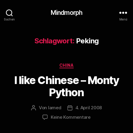
Mindmorph
Suchen
Menü
Schlagwort:
Peking
Kategorien
CHINA
I like Chinese – Monty
Python
Von
lamed
4. April 2008
Beitragsautor
Veröffentlichungsdatum
zu
Keine Kommentare
I
like