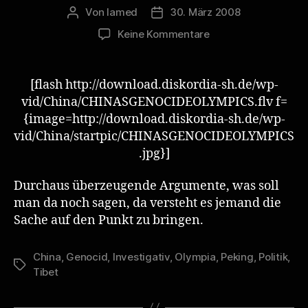
Von
lamed
30. März 2008
Beitragsautor
Veröffentlichungsdatum
zu
Keine Kommentare
CHINA’S
GENOCIDE
OLYMPICS
[flash http://download.diskordia-sh.de/wp-
vid/China/CHINASGENOCIDEOLYMPICS.flv f=
{image=http://download.diskordia-sh.de/wp-
vid/China/startpic/CHINASGENOCIDEOLYMPICS
.jpg}]
Durchaus überzeugende Argumente, was soll
man da noch sagen, da versteht es jemand die
Sache auf den Punkt zu bringen.
China
,
Genocid
,
Investigativ
,
Olympia
,
Peking
,
Politik
,
Schlagwörter
Tibet