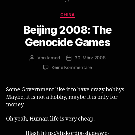
Kategorien
CHINA
Beijing 2008: The
Genocide Games
Von
lamed
30. März 2008
Beitragsautor
Veröffentlichungsdatum
zu
Keine Kommentare
Beijing
2008:
The
Some Government like it to have crazy hobbys.
Genocide
Maybe, it is not a hobby, maybe it is only for
Games
money.
Oh yeah, Human life is very cheap.
[flash https://diskordia-sh.de/wp-