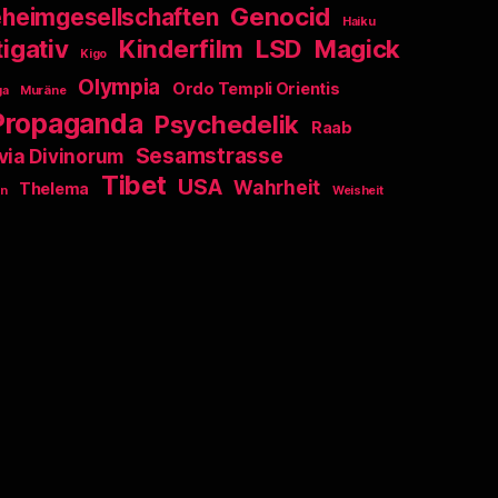
Genocid
heimgesellschaften
Haiku
igativ
Kinderfilm
LSD
Magick
Kigo
Olympia
Ordo Templi Orientis
ga
Muräne
Propaganda
Psychedelik
Raab
Sesamstrasse
via Divinorum
Tibet
USA
Wahrheit
Thelema
n
Weisheit