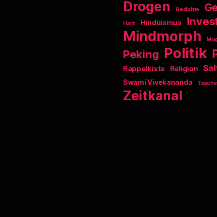
Drogen
Ge
Gedichte
Invest
Hinduismus
Harz
Mindmorph
Mu
Politik
Peking
Sal
Rappelkiste
Religion
Swami Vivekananda
Tauche
Zeitkanal