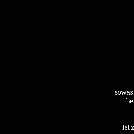
sowas 
be
Ist 