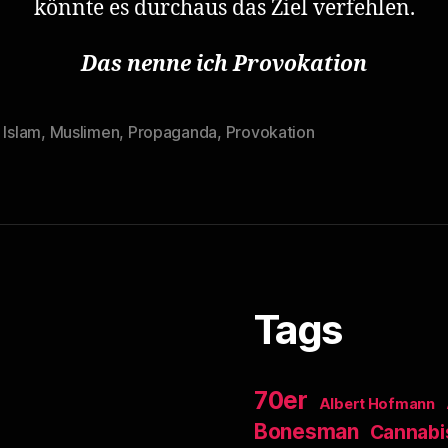
könnte es durchaus das Ziel verfehlen.
Das nenne ich Provokation
,
Islam
,
Muslimen
,
Propaganda
,
Provokation
rter
Tags
70er
Albert Hofmann
Bonesman
Cannabi