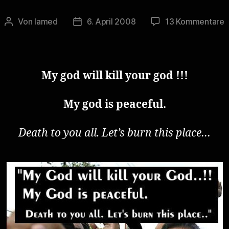
z
Von
lamed
6. April 2008
13 Kommentare
Beitragsautor
Veröffentlichungsdatum
i
P
?
My god will kill your god !!!
My god is peaceful.
Death to you all. Let’s burn this place…