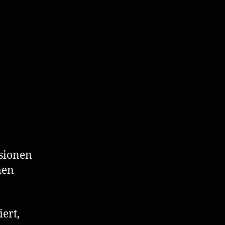
ssionen
men
iert,